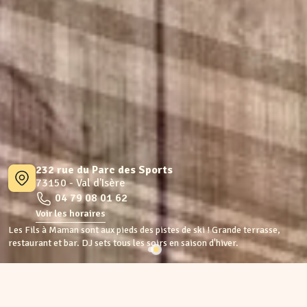
232 rue du Parc des Sports
73150 - Val d'Isère
04 79 08 01 62
Voir les horaires
Les Fils à Maman sont aux pieds des pistes de ski ! Grande terrasse,
restaurant et bar. DJ sets tous les soirs en saison d'hiver.
Val d'Isère
Tous les restaurants
•