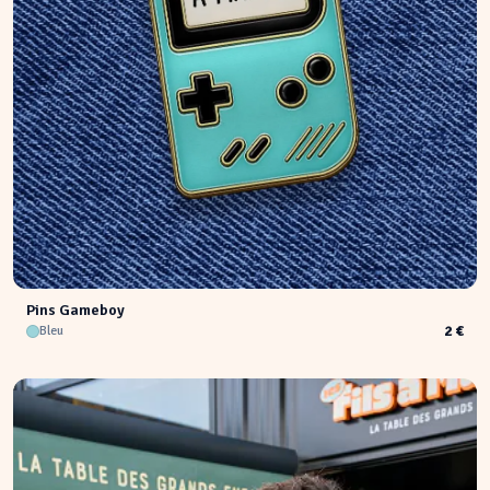
Pins Gameboy
2 €
Bleu